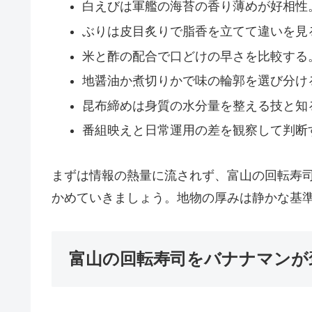
白えびは軍艦の海苔の香り薄めが好相性
ぶりは皮目炙りで脂香を立てて違いを見
米と酢の配合で口どけの早さを比較する
地醤油か煮切りかで味の輪郭を選び分け
昆布締めは身質の水分量を整える技と知
番組映えと日常運用の差を観察して判断
まずは情報の熱量に流されず、富山の回転寿
かめていきましょう。地物の厚みは静かな基
富山の回転寿司をバナナマンが