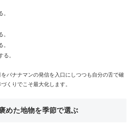
。
る。
。
る。
る。
する。
司をバナナマンの発信を入口にしつつも自分の舌で確
準づくりでこそ最大化します。
褒めた地物を季節で選ぶ