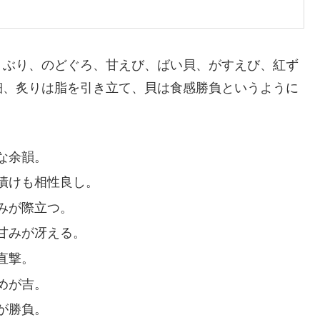
、ぶり、のどぐろ、甘えび、ばい貝、がすえび、紅ず
細、炙りは脂を引き立て、貝は食感勝負というように
な余韻。
漬けも相性良し。
みが際立つ。
甘みが冴える。
直撃。
めが吉。
が勝負。