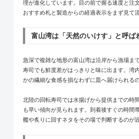
理が進化しています。目の前で握る速度と注
おすすめ札と製造からの経過表示をまず見て
富山湾は「天然のいけす」と呼ば
急深で複雑な地形の富山湾は沿岸から漁場ま
寿司でも鮮度差がはっきりと味に出ます。湾
かの繊細な食感を損なわずに皿へ届けられる
北陸の回転寿司では水揚げから提供までの時
も早い傾向が見られます。到着後すぐの時間
艦や炙りに回すネタをその場で判断するのが