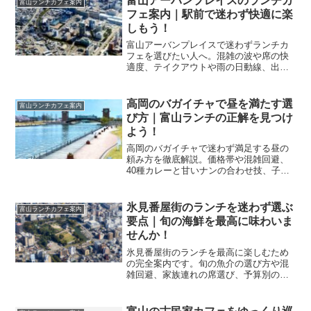
富山アーバンプレイスのランチカ
富山ランチカフェ案内
フェ案内｜駅前で迷わず快適に楽
しもう！
富山アーバンプレイスで迷わずランチカ
フェを選びたい人へ。混雑の波や席の快
適度、テイクアウトや雨の日動線、出張
向けの使い分けまで網羅し、駅前で快適
に過ごす実践プランを提案します。
高岡のバガイチャで昼を満たす選
富山ランチカフェ案内
び方｜富山ランチの正解を見つけ
よう！
高岡のバガイチャで迷わず満足する昼の
頼み方を徹底解説。価格帯や混雑回避、
40種カレーと甘いナンの合わせ技、子連
れやグループの楽しみ方まで富山の実用
情報で不安を解きます。
氷見番屋街のランチを迷わず選ぶ
富山ランチカフェ案内
要点｜旬の海鮮を最高に味わいま
せんか！
氷見番屋街のランチを最高に楽しむため
の完全案内です。旬の魚介の選び方や混
雑回避、家族連れの席選び、予算別の目
安、モデルコースまで実体験のコツで整
理し、食後の満足度を高めます。