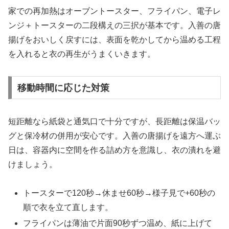
家での再加熱はオーブントースター、フライパン、電子レ
ンジ＋トースターの二段構えの三択が基本です。入善の唐
揚げをおいしく戻すには、表面を乾かしてから温める工程
を入れると衣の再生がうまくいきます。
移動時間に応じた対策
短距離なら紙袋と通気口で十分ですが、長距離は保温バッ
グと保冷材の併用が安心です。入善の唐揚げを遠方へ運ぶ
日は、容器内に空間を作る詰め方を意識し、衣の潰れを避
けましょう。
トースターで120秒→休ませ60秒→様子見で+60秒の
順で衣を立て直します。
フライパンは薄油で片面90秒ずつ温め、紙に上げて