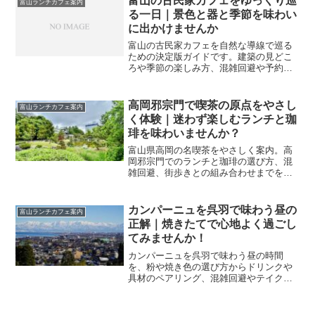
富山の古民家カフェをゆっくり巡
富山ランチカフェ案内
る一日｜景色と器と季節を味わい
に出かけませんか
富山の古民家カフェを自然な導線で巡る
ための決定版ガイドです。建築の見どこ
ろや季節の楽しみ方、混雑回避や予約
術、旅程への組み込みまで、やさしく実
践的に解説します。
高岡邪宗門で喫茶の原点をやさし
富山ランチカフェ案内
く体験｜迷わず楽しむランチと珈
琲を味わいませんか？
富山県高岡の名喫茶をやさしく案内。高
岡邪宗門でのランチと珈琲の選び方、混
雑回避、街歩きとの組み合わせまでを実
体験目線で解説し、初訪でも迷わず楽し
めます。
カンパーニュを呉羽で味わう昼の
富山ランチカフェ案内
正解｜焼きたてで心地よく過ごし
てみませんか！
カンパーニュを呉羽で味わう昼の時間
を、粉や焼き色の選び方からドリンクや
具材のペアリング、混雑回避やテイクア
ウトのコツまで体系的に整理。初めてで
も迷わず心地よく過ごせる要点をやさし
く解説します。