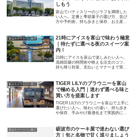
しもう
富山でパティスリーのジラフを満喫した
い人へ。定番と季節菓子の選び方、並び
方や予約術、持ち歩きと保存、お土産の
気配りまで実体験目線で整理し、迷わず
楽しめます。
21時にアイスを富山で味わう極意
富山スイーツパン巡り
｜待たずに選べる夜のスイーツ案
内！
21時にアイスを富山で楽しみたい人へ、
混雑回避の時間術や映える注文のコツ、
持ち帰り対策、支払いとマナーまで実体
験目線で整理。夜の街で失敗しない選び
方が一度で身につきます。
TIGER LILYのブラウニーを富山
富山スイーツパン巡り
で極める入門｜迷わず選べる味と
買い方を提案します
TIGER LILYのブラウニーを富山で上手に
選びたい人へ。味わいの違い、持ち歩き
や保存、手みやげ最適化まで実践的に解
説。食べ頃や組み合わせも整理し、迷い
なく満足度の高い一箱を導けます。
砺波市のケーキ屋で迷わない選び
富山スイーツパン巡り
方｜旬と名物で甘く巡りましょう