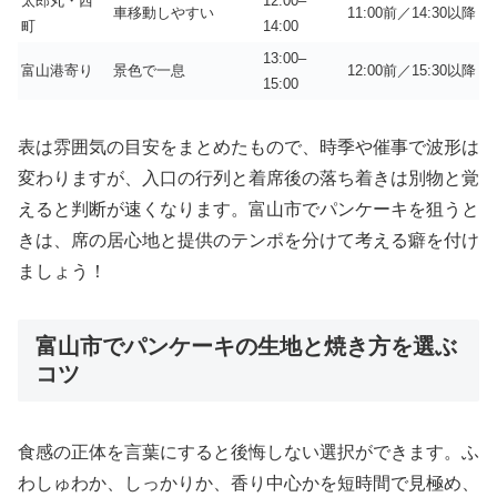
太郎丸・西
12:00–
車移動しやすい
11:00前／14:30以降
町
14:00
13:00–
富山港寄り
景色で一息
12:00前／15:30以降
15:00
表は雰囲気の目安をまとめたもので、時季や催事で波形は
変わりますが、入口の行列と着席後の落ち着きは別物と覚
えると判断が速くなります。富山市でパンケーキを狙うと
きは、席の居心地と提供のテンポを分けて考える癖を付け
ましょう！
富山市でパンケーキの生地と焼き方を選ぶ
コツ
食感の正体を言葉にすると後悔しない選択ができます。ふ
わしゅわか、しっかりか、香り中心かを短時間で見極め、