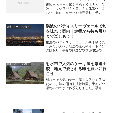
砺波市のケーキ屋を初めて巡る人へ、失
敗しにくい選び方と買い方を体系化しま
した。旬のフルーツや地元素材、予約や
手土産のコツまで網羅し、満足度の高い
甘い時間へ導きます。
砺波のパティスリーヴェールで旬
富山スイーツパン巡り
を味わう案内｜定番から持ち帰り
まで楽しもう！
砺波のパティスリーヴェールを丁寧に楽
しみたい人へ、初訪の流れやイートイン
の段取り、手みやげ選びや季節限定の狙
い方までを網羅します。富山スイーツパ
ン巡りの計画にすぐ役立つ実践ガイドで
す。
射水市で人気のケーキ屋を厳選比
富山スイーツパン巡り
較｜地元で愛される味を買いに行
こう！
射水市で人気のケーキ屋を失敗なく選ぶ
ために、味の傾向や混雑時間、予約術や
贈答のコツまで体系化しました。季節限
定の見極めやドライブ巡りの回り方も解
説し、今日から迷わず“推しケーキ”に出会
えるよう導きます。