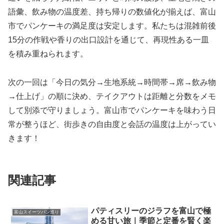
語彙、飲み物の温度差、持ち帰りの数値化が揃えば、富山
市でパンケーキの満足度は安定します。私たちは混雑前後
15分の作戦や香りの出口設計を通じて、再現性ある一皿
を積み重ねられます。
次の一回は「今日の気分→生地系統→時間帯→席→飲み物
→仕上げ」の順に決め、テイクアウトは距離と分数をメモ
して別添で守りましょう。富山市でパンケーキを味わう日
常が整うほど、街歩きの自由度と会話の温度は上がってい
きます！
関連記事
パティスリーのジラフを富山で極
富山スイーツパン巡り
める甘い旅｜季節と定番を賢く楽