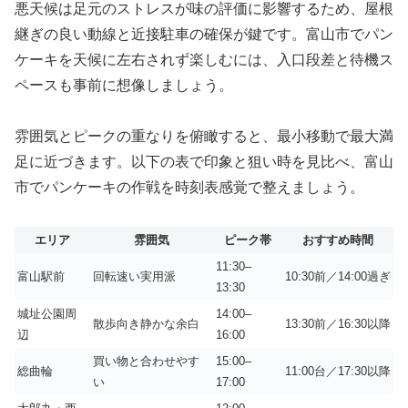
悪天候は足元のストレスが味の評価に影響するため、屋根
継ぎの良い動線と近接駐車の確保が鍵です。富山市でパン
ケーキを天候に左右されず楽しむには、入口段差と待機ス
ペースも事前に想像しましょう。
雰囲気とピークの重なりを俯瞰すると、最小移動で最大満
足に近づきます。以下の表で印象と狙い時を見比べ、富山
市でパンケーキの作戦を時刻表感覚で整えましょう。
エリア
雰囲気
ピーク帯
おすすめ時間
11:30–
富山駅前
回転速い実用派
10:30前／14:00過ぎ
13:30
城址公園周
14:00–
散歩向き静かな余白
13:30前／16:30以降
辺
16:00
買い物と合わせやす
15:00–
総曲輪
11:00台／17:30以降
い
17:00