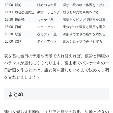
10:00
駅前
軽めのふわ系
温かい飲み物で体温を上げる
11:30
城址公園周辺
果実トッピング
散歩と写真で余白を作る
13:30
総曲輪
しっかり系
塩味トッピングで飽きを回避
16:00
西町
シェアセット
半分ずつで満腹と満足を両立
18:30
駅近
夜カフェ一皿
深煎りで甘さの輪郭を締める
20:00
帰路
テイクアウト
別添シロップで香りを守る
表を基に当日の予定や天候で入れ替えれば、疲労と満腹の
バランスが崩れにくくなります。富山市でパンケーキの一
日計画を作るときは、誰と何を話したいかまで決めて歩調
を合わせましょう？
まとめ
迷いを減らす判断軸、エリアと時間の波形、生地と焼きの