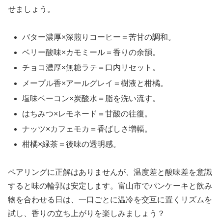
せましょう。
バター濃厚×深煎りコーヒー＝苦甘の調和。
ベリー酸味×カモミール＝香りの余韻。
チョコ濃厚×無糖ラテ＝口内リセット。
メープル香×アールグレイ＝樹液と柑橘。
塩味ベーコン×炭酸水＝脂を洗い流す。
はちみつ×レモネード＝甘酸の往復。
ナッツ×カフェモカ＝香ばしさ増幅。
柑橘×緑茶＝後味の透明感。
ペアリングに正解はありませんが、温度差と酸味差を意識
すると味の輪郭は安定します。富山市でパンケーキと飲み
物を合わせる日は、一口ごとに温冷を交互に置くリズムを
試し、香りの立ち上がりを楽しみましょう？