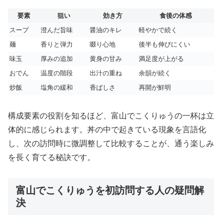
要素
狙い
効き方
食後の体感
スープ
澄んだ旨味
醤油のキレ
軽やかで続く
麺
香りと弾力
啜り心地
後半も伸びにくい
味玉
厚みの追加
黄身の甘み
満足度が上がる
おでん
温度の階段
出汁の重ね
余韻が続く
炒飯
塩角の緩和
香ばしさ
再開が鮮明
構成要素の役割を知るほど、富山でこくりゅうの一杯は立
体的に感じられます。丼の中で起きている現象を言語化
し、次の訪問時に微調整して比較することが、通う楽しみ
を長く育てる秘訣です。
富山でこくりゅうを初訪問する人の疑問解
決