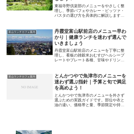
東福寺野倶楽部のメニューをやさしく整
理し、季節パフェやカレー・ピッツァ・
パスタの選び方を具体的に解説します。
初めてでも迷わず満足できる頼み方と時
間帯攻略で、富山のランチカフェ時間を
心地よく過ごせます。
丹霞堂富山駅前店のメニュー早わ
富山ランチカフェ案内
かり｜健康ランチを迷わず選んで
いきましょう
丹霞堂富山駅前店のメニューを丁寧に整
理し、看板の雑穀米おむすびヘルシープ
レートやプレート各種、甘味やドリン
ク、850円弁当の要点を解説します。初訪
でも迷わず選べるコツが分かり、健康志
向のあなたにも安心の選択ができます。
とんかつやで魚津市のメニューを
富山ランチカフェ案内
迷わず選ぶ指針｜予算と旬で満足
を高めよう！
とんかつやで魚津市のメニューを外さず
選ぶための実践ガイドです。部位や衣と
油の違い、価格帯と量、季節限定や持ち
帰りまで整理し、あなたの好みと予算に
合う一皿へ近づけます。