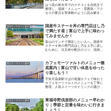
はつ花の射水市でのクチコミを自然文で
整理し、混雑・メニュー・雰囲気・アク
セスの要点を実体験のように読み解きま
す。初訪でも迷わず満足度の高い一皿と
過ごし方を見つけられる構成です。
国産牛ステーキ丼の専門店ほし乃
富山ランチカフェ案内
で満たす昼｜富山で上手に味わっ
てみませんか！
富山のランチで満足したい人へ。国産牛
ステーキ丼の専門店ほし乃を上手に楽し
むために、注文術や配分のコツ、混雑回
避、支払い準備、周辺散策まで実体験的
に整理しました。迷わず最高の一杯へ。
カフェモーツァルトのメニュー徹
富山ランチカフェ案内
底案内｜富山で甘い休息をゆった
り楽しもう！
宇奈月温泉駅そばの老舗カフェで味わう
カフェモーツァルトのメニューを丁寧に
整理。人気スイーツやドリンクの選び
方、時間帯別の狙い目、観光と合わせる
コツまで網羅し、富山のカフェ時間を心
地よく導きます。
東福寺野倶楽部のメニュー早わか
富山ランチカフェ案内
り｜季節と定番を味わいに行きま
しょう！