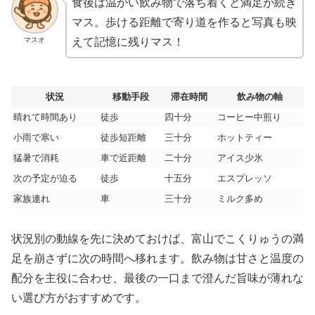
食後は温かい飲み物で落ち着くと満足が続き
マス。歩ける距離で寄り道を作ると写真も映
マスオ
えて記憶に残りマス！
状況
移動手段
滞在時間
飲み物の軸
晴れて時間あり
徒歩
四十分
コーヒー中煎り
小雨で寒い
徒歩短距離
三十分
ホットティー
猛暑で消耗
車で近距離
二十分
アイス少氷
次の予定が迫る
徒歩
十五分
エスプレッソ
家族連れ
車
三十分
ミルク多め
状況別の動線を先に決めておけば、富山でこくりゅうの満
足を崩さずに次の時間へ移れます。飲み物は甘さと温度の
配分を主役に合わせ、最後の一口まで澄んだ旨味が薄れな
い選び方がおすすめです。