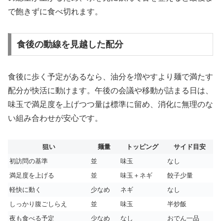
で飽きずに食べ切れます。
食後の動線を見越した配分
食後に歩く予定があるなら、油分を増やすより麺で満たす
配分が快活に動けます。午後の会議や移動が詰まる日は、
味玉で満足度を上げつつ量は標準に留め、消化に無理のな
い組み合わせが安心です。
狙い
麺量
トッピング
サイド目安
初訪問の基準
並
味玉
なし
満足度を上げる
並
味玉＋ネギ
餃子少量
軽快に動く
少なめ
ネギ
なし
しっかり腹ごしらえ
並
味玉
半炒飯
夜も食べる予定
少なめ
なし
おでん一品