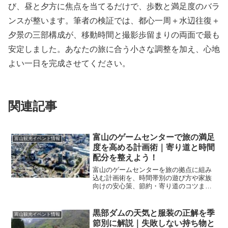
び、昼と夕方に焦点を当てるだけで、歩数と満足度のバラ
ンスが整います。筆者の検証では、都心一周＋水辺往復＋
夕景の三部構成が、移動時間と撮影歩留まりの両面で最も
安定しました。あなたの旅に合う小さな調整を加え、心地
よい一日を完成させてください。
関連記事
富山のゲームセンターで旅の満足
富山観光イベント情報
度を高める計画術｜寄り道と時間
配分を整えよう！
富山のゲームセンターを旅の拠点に組み
込む計画術を、時間帯別の遊び方や家族
向けの安心策、節約・寄り道のコツまで
網羅。迷わず楽しむための実践手順をや
さしく解説します。
黒部ダムの天気と服装の正解を季
富山観光イベント情報
節別に解説｜失敗しない持ち物と