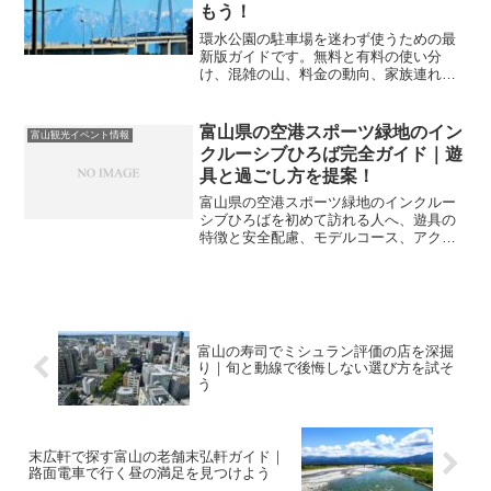
もう！
環水公園の駐車場を迷わず使うための最
新版ガイドです。無料と有料の使い分
け、混雑の山、料金の動向、家族連れの
近道まで具体策を整理し、当日の判断を
スムーズにします。
富山県の空港スポーツ緑地のイン
富山観光イベント情報
クルーシブひろば完全ガイド｜遊
具と過ごし方を提案！
富山県の空港スポーツ緑地のインクルー
シブひろばを初めて訪れる人へ、遊具の
特徴と安全配慮、モデルコース、アクセ
ス、周辺観光までを一冊で理解できる実
地ガイドです。持ち物リストや季節別の
服装、混雑回避の時間帯も具体的に解説
し、富山旅の子連れ・三世代・療育ニー
ズにも応える安心設計の回遊プランを紹
介します。
富山の寿司でミシュラン評価の店を深掘
り｜旬と動線で後悔しない選び方を試そ
う
末広軒で探す富山の老舗末弘軒ガイド｜
路面電車で行く昼の満足を見つけよう