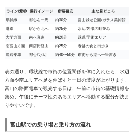
ライン/愛称
運行イメージ
所要目安
主な見どころ
環状線
都心を一周
約30分
富山城址公園/ガラス美術館
港線
駅から北へ
約25分
水辺/岩瀬の町並み
大学方面
南へ直進
約20分
緑道/学術エリア
南富山方面
商店街経由
約25分
老舗の食と街歩き
連続乗車
都心⇄水辺
約40〜50分
市街から港へ一筆書き
表の通り、環状線で市街の位置関係を体に入れたら、水辺
方面や南エリアへ足を伸ばすと一日の濃度が上がります。
富山の路面電車で観光する日は、午前に市街の基礎情報を
集め、午後にテーマ性のあるエリアへ移動する配分が決ま
りやすいです。
富山駅での乗り場と乗り方の流れ