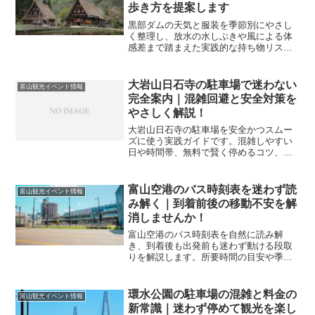
歩き方を提案します
黒部ダムの天気と服装を季節別にやさし
く整理し、放水の水しぶきや風による体
感差まで踏まえた実践的な持ち物リスト
を提示します。迷いや不安を解いて快適
に楽しめます。
大岩山日石寺の駐車場で迷わない
富山観光イベント情報
完全案内｜混雑回避と安全対策を
やさしく解説！
大岩山日石寺の駐車場を安全かつスムー
ズに使う実践ガイドです。混雑しやすい
日や時間帯、無料で賢く停めるコツ、冬
の路面対策や周辺施設との動線まで、初
めてでも迷わず快適に巡れる要点を整理
します。
富山空港のバス時刻表を迷わず読
富山観光イベント情報
み解く｜到着前後の移動不安を解
消しませんか！
富山空港のバス時刻表を自然に読み解
き、到着後も出発前も迷わず動ける段取
りを解説します。所要時間の目安や季節
ダイヤの癖、代替手段まで網羅し、初訪
問でも安心の移動計画を立てられます。
環水公園の駐車場の混雑と料金の
富山観光イベント情報
新常識｜迷わず停めて観光を楽し