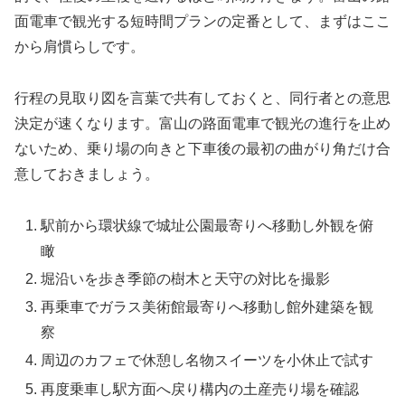
面電車で観光する短時間プランの定番として、まずはここ
から肩慣らしです。
行程の見取り図を言葉で共有しておくと、同行者との意思
決定が速くなります。富山の路面電車で観光の進行を止め
ないため、乗り場の向きと下車後の最初の曲がり角だけ合
意しておきましょう。
駅前から環状線で城址公園最寄りへ移動し外観を俯
瞰
堀沿いを歩き季節の樹木と天守の対比を撮影
再乗車でガラス美術館最寄りへ移動し館外建築を観
察
周辺のカフェで休憩し名物スイーツを小休止で試す
再度乗車し駅方面へ戻り構内の土産売り場を確認