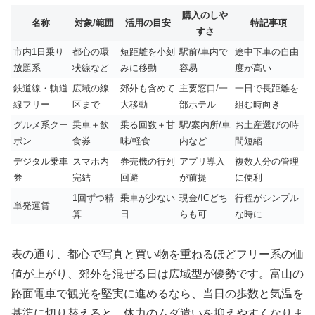
購入のしや
名称
対象/範囲
活用の目安
特記事項
すさ
市内1日乗り
都心の環
短距離を小刻
駅前/車内で
途中下車の自由
放題系
状線など
みに移動
容易
度が高い
鉄道線・軌道
広域の線
郊外も含めて
主要窓口/一
一日で長距離を
線フリー
区まで
大移動
部ホテル
組む時向き
グルメ系クー
乗車＋飲
乗る回数＋甘
駅/案内所/車
お土産選びの時
ポン
食券
味/軽食
内など
間短縮
デジタル乗車
スマホ内
券売機の行列
アプリ導入
複数人分の管理
券
完結
回避
が前提
に便利
1回ずつ精
乗車が少ない
現金/ICどち
行程がシンプル
単発運賃
算
日
らも可
な時に
表の通り、都心で写真と買い物を重ねるほどフリー系の価
値が上がり、郊外を混ぜる日は広域型が優勢です。富山の
路面電車で観光を堅実に進めるなら、当日の歩数と気温を
基準に切り替えると、体力のムダ遣いを抑えやすくなりま