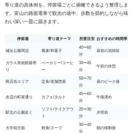
寄り道の具体例を、停留場ごとに俯瞰できるよう整理しま
す。富山の路面電車で観光の途中、歩数を節約しながら味
わい深い一皿に届きます。
停留場
寄り道テーマ
所要目安
おすすめの時間帯
40〜60
城址公園周辺
蕎麦/和菓子
昼前の混雑前
分
ガラス美術館最寄
ベーカリー/コーヒ
30〜45
午前の休憩
り
ー
分
50〜70
商店街エリア
定食/老舗惣菜
昼のピーク後
分
45〜60
水辺の町家通り
カフェ/タルト
午後遅め
分
ソフト/テイクアウ
20〜30
駅北の公園近く
夕景前
ト
分
30〜40
大学前方面
軽食/スープ
朝の移動後
分