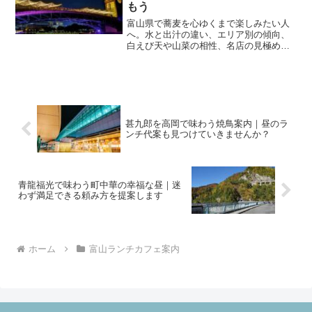
もう
富山県で蕎麦を心ゆくまで楽しみたい人
へ。水と出汁の違い、エリア別の傾向、
白えび天や山菜の相性、名店の見極め
方、駅そば活用や観光モデルまでを網羅
し、迷わず満足の一杯に近づけます。
甚九郎を高岡で味わう焼鳥案内｜昼のラ
ンチ代案も見つけていきませんか？
青龍福光で味わう町中華の幸福な昼｜迷
わず満足できる頼み方を提案します
ホーム
富山ランチカフェ案内