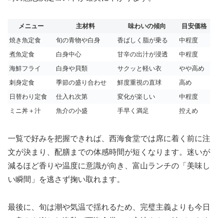
メニュー
主材料
味わいの傾向
目安価格
焼き魚定食
旬の青物や白身
香ばしく脂が乗る
中程度
煮魚定食
白身中心
甘辛の出汁が浸透
中程度
海鮮フライ
白身や貝類
サクッと軽い衣
やや高め
刺身定食
季節の盛り合わせ
鮮度重視の直球
高め
日替わり定食
仕入れ次第
変化が楽しい
中程度
ミニ丼＋汁
魚介の小盛
手早く満足
控えめ
一覧で好みを把握できれば、西海食堂では席に着く前に注
文が決まり、配膳までの体感時間が短くなります。迷いが
減るほど香りや温度に意識が向き、富山ランチの「美味し
い瞬間」を逃さず掬い取れます。
最後に、旬は潮や気温で揺れるため、完璧主義よりも今日