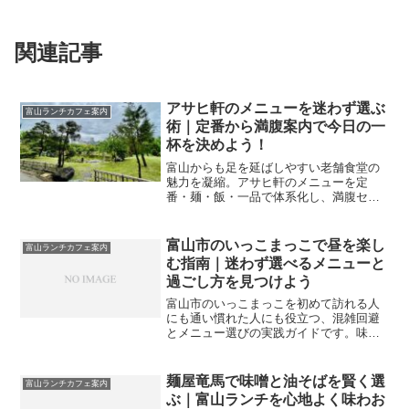
関連記事
アサヒ軒のメニューを迷わず選ぶ
富山ランチカフェ案内
術｜定番から満腹案内で今日の一
杯を決めよう！
富山からも足を延ばしやすい老舗食堂の
魅力を凝縮。アサヒ軒のメニューを定
番・麺・飯・一品で体系化し、満腹セッ
トや家族向けの頼み方まで実例で整理し
ます。混雑回避や季節限定の傾向も掴め
ます。
富山市のいっこまっこで昼を楽し
富山ランチカフェ案内
む指南｜迷わず選べるメニューと
過ごし方を見つけよう
富山市のいっこまっこを初めて訪れる人
にも通い慣れた人にも役立つ、混雑回避
とメニュー選びの実践ガイドです。味の
傾向や席の使い分け、写真映えの工夫や
テイクアウト術まで、今日の一皿がもっ
と満足になる進め方を解説します。
麺屋竜馬で味噌と油そばを賢く選
富山ランチカフェ案内
ぶ｜富山ランチを心地よく味わお