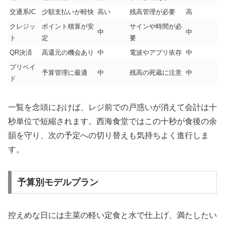
交通系IC
少額支払いが軽快
高い
残高管理が必要
高
クレジッ
ポイント積算が安
サインや時間が必
中
中
ト
定
要
QR決済
高還元の機会あり
中
電波やアプリ依存
中
プリペイ
予算管理に最適
中
残高の死蔵に注意
中
ド
一覧を念頭におけば、レジ前での戸惑いが消えて会計は十
秒単位で短縮されます。西海食堂ではこの十秒が食後の余
韻を守り、次の予定への切り替えも気持ちよく進行しま
す。
予算別モデルプラン
控えめな日には主菜の軽い定食と水で仕上げ、満たしたい