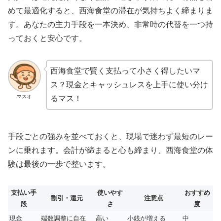
めて最適化すると、西海食堂の滞在が気持ちよく締まりま
す。あなたの主力手段を一本決め、非常時の代替を一つ持
っておくと安心です。
西海食堂で賢く支払って小さく得したいマ
ス？現金とキャッシュレスを上手に使い分け
マスオ
るマス！
手段ごとの強みを並べておくと、現場で迷わず最短のレー
ンに乗れます。会計が締まると心も締まり、西海食堂の体
験は最後の一歩で整います。
支払い手
使いやす
おすすめ
割引・還元
注意点
段
さ
度
現金
端数調整に自在
高い
小銭が増える
中