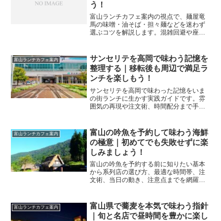
う！
富山ランチカフェ案内の視点で、麺屋竜
馬の味噌・油そば・担々麺などを迷わず
選ぶコツを解説します。混雑回避や座席
選び、家族連れの注文術まで実用ヒント
をまとめ、満足度の高い一杯へ導きま
す。
サンセリテを高岡で味わう記憶を
富山ランチカフェ案内
整理する｜移転後も周辺で満足ラ
ンチを楽しもう！
サンセリテを高岡で味わった記憶をいま
の街ランチに生かす実践ガイドです。雰
囲気の再現や注文術、時間配分まで手順
化し、富山の昼時間を気持ちよく整える
方法を丁寧に解説します。
富山の吟魚を予約して味わう海鮮
富山ランチカフェ案内
の極意｜初めてでも失敗せずに楽
しみましょう！
富山の吟魚を予約する前に知りたい基本
から系列店の選び方、最適な時間帯、注
文術、当日の動き、注意点までを網羅。
混雑時でも通るコツを具体化し、旅程に
合わせて満足度を高める段取りをやさし
く実践できます。
富山県で蕎麦を本気で味わう指針
富山ランチカフェ案内
｜旬と名店で昼時間を豊かに楽し